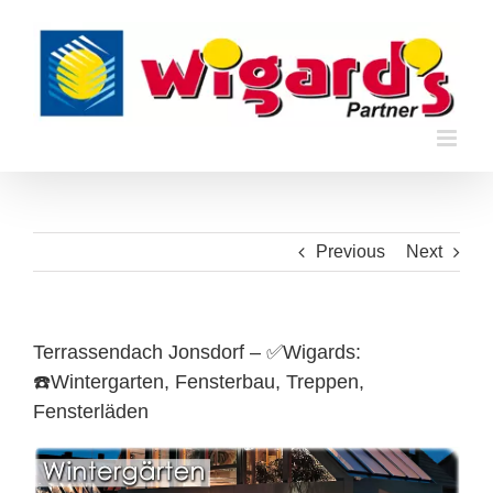
Skip
to
content
Previous
Next
Terrassendach Jonsdorf – ✅Wigards:
☎️Wintergarten, Fensterbau, Treppen,
Fensterläden