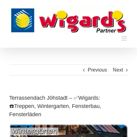
Skip
to
content
Previous
Next
Terrassendach Jöhstadt – ✅Wigards:
☎️Treppen, Wintergarten, Fensterbau,
Fensterläden