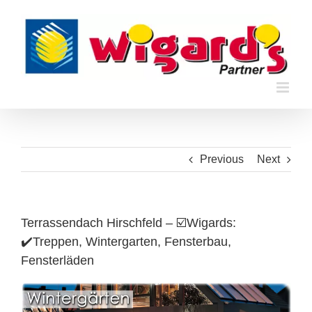
Skip
to
content
Previous
Next
Terrassendach Hirschfeld – ☑️Wigards:
✔️Treppen, Wintergarten, Fensterbau,
Fensterläden