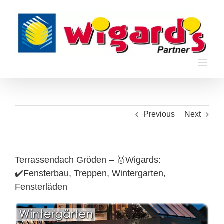
Skip
to
content
Previous
Next
Terrassendach Gröden – 🥇Wigards:
✔️Fensterbau, Treppen, Wintergarten,
Fensterläden