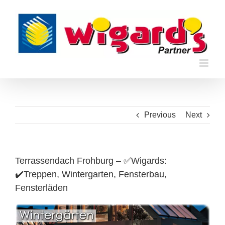
Skip
to
content
Previous
Next
Terrassendach Frohburg – ✅Wigards:
✔️Treppen, Wintergarten, Fensterbau,
Fensterläden