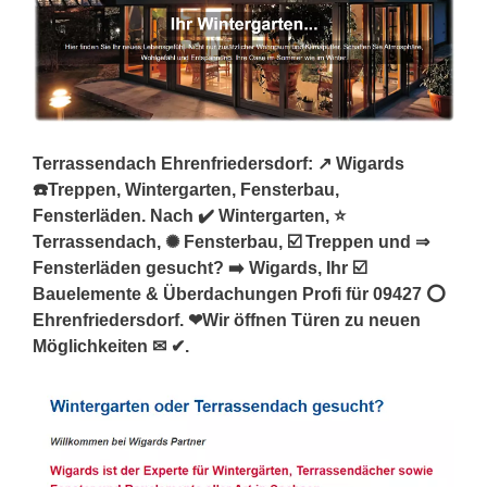
Terrassendach Ehrenfriedersdorf: ↗️ Wigards
☎️Treppen, Wintergarten, Fensterbau,
Fensterläden. Nach ✔️ Wintergarten, ⭐
Terrassendach, ✺ Fensterbau, ☑️ Treppen und ⇒
Fensterläden gesucht? ➡️ Wigards, Ihr ☑️
Bauelemente & Überdachungen Profi für 09427 ⭕
Ehrenfriedersdorf. ❤Wir öffnen Türen zu neuen
Möglichkeiten ✉ ✔.