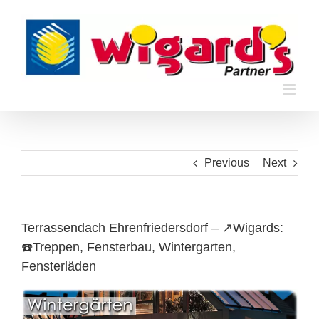
Skip
to
content
Previous
Next
Terrassendach Ehrenfriedersdorf – ↗️Wigards:
☎️Treppen, Fensterbau, Wintergarten,
Fensterläden