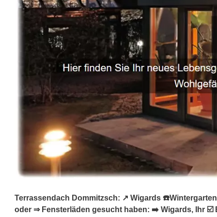
Terrassendach Dommitzsch: ↗️ Wigards ☎️Wintergarten,
oder ⇒ Fensterläden gesucht haben: ➡️ Wigards, Ihr 