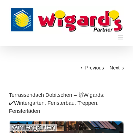
Skip
to
content
Previous
Next
Terrassendach Dobitschen – 🥇Wigards:
✔️Wintergarten, Fensterbau, Treppen,
Fensterläden