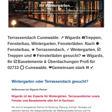
Terrassendach Cunewalde: ↗️ Wigards ☎️Treppen,
Fensterbau, Wintergarten, Fensterläden. Nach ✺
Fensterbau, ★ Terrassendach, ✓ Wintergarten, ☑️
Treppen und ✹ Fensterläden gesucht? ➡️ Wigards,
Ihr ☑️ Bauelemente & Überdachungen Profi für
02733 ⭕ Cunewalde. ❤Gemeinsam stark ✉ ✔.