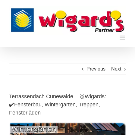
Skip
to
content
Previous
Next
Terrassendach Cunewalde – 🥇Wigards:
✔️Fensterbau, Wintergarten, Treppen,
Fensterläden