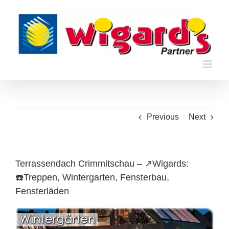
Skip
to
content
Previous
Next
Terrassendach Crimmitschau – ↗️Wigards:
☎️Treppen, Wintergarten, Fensterbau,
Fensterläden