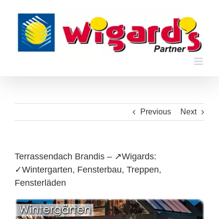
Skip
to
content
Previous
Next
Terrassendach Brandis – ↗️Wigards:
✓Wintergarten, Fensterbau, Treppen,
Fensterläden