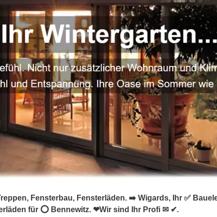
reppen, Fensterbau, Fensterläden. ➡️ Wigards, Ihr ✅ Baue
rläden für ⭕ Bennewitz. ❤Wir sind Ihr Profi ✉ ✔.