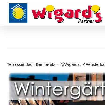
Skip
to
content
Terrassendach Bennewitz – 🥇Wigards: ✓Fensterbau