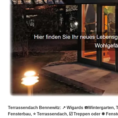
Terrassendach Bennewitz: ↗️ Wigards ☎️Wintergarten, T
Fensterbau, ⭐ Terrassendach, ☑️ Treppen oder ✹ Fenste