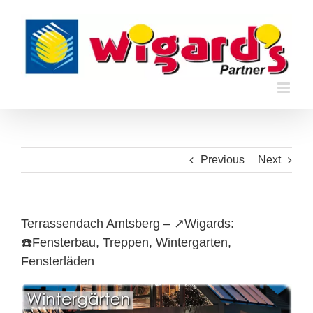
Skip
to
content
Previous
Next
Terrassendach Amtsberg – ↗️Wigards:
☎️Fensterbau, Treppen, Wintergarten,
Fensterläden