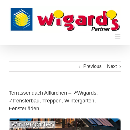
Skip
to
content
Previous
Next
Terrassendach Altkirchen – ↗️Wigards:
✓Fensterbau, Treppen, Wintergarten,
Fensterläden